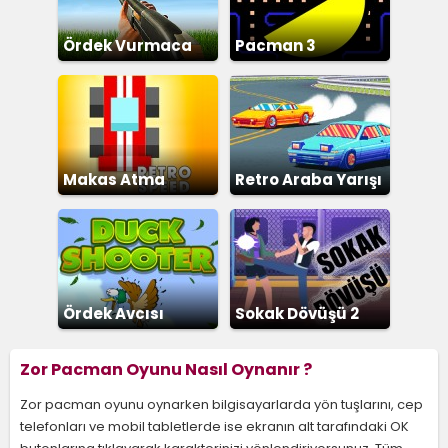
Ördek Vurmaca
Pacman 3
Makas Atma
Retro Araba Yarışı
Ördek Avcısı
Sokak Dövüşü 2
Zor Pacman Oyunu Nasıl Oynanır ?
Zor pacman oyunu oynarken bilgisayarlarda yön tuşlarını, cep
telefonları ve mobil tabletlerde ise ekranın alt tarafındaki OK