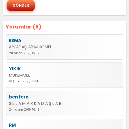
Yorumlar (6)
ESMA
ARKADAŞLAR MÜKEMEL
28 Nisan 2021, 16:02
YIKIK
MÜKEMMEL
19 Şubat 2021, 12:04
ben fero
S E L A M A R K A D A Ş L A R
24 Kasım 2019, 16:49
RM