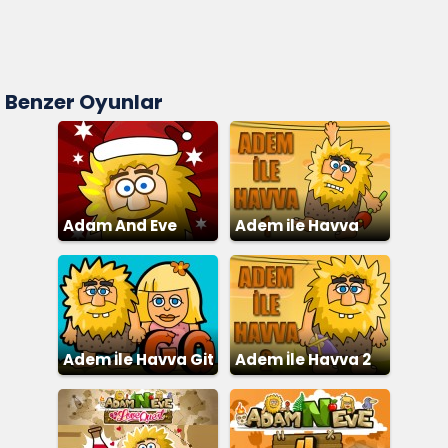
Benzer Oyunlar
Adam And Eve
Adem ile Havva
Snow
Adem İle Havva Git
Adem İle Havva 2