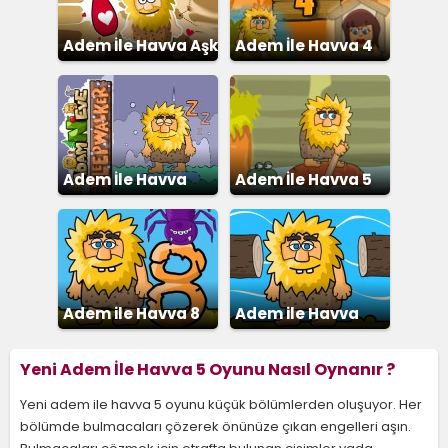
Adem İle Havva Aşk
Adem İle Havva 4
İksiri
Adem İle Havva
Adem İle Havva 5
Uyurgezer
Adem ile Havva 8
Adem ile Havva
Nehir Geçme
Yeni Adem İle Havva 5 Oyunu Nasıl Oynanır ?
Yeni adem ile havva 5 oyunu küçük bölümlerden oluşuyor. Her
bölümde bulmacaları çözerek önünüze çıkan engelleri aşın.