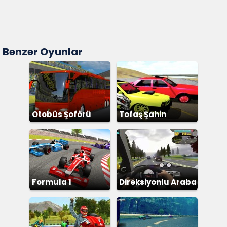
Benzer Oyunlar
Otobüs Şoförü
Tofaş Şahin
Simülatör
Formula 1
Direksiyonlu Araba
Yarışı