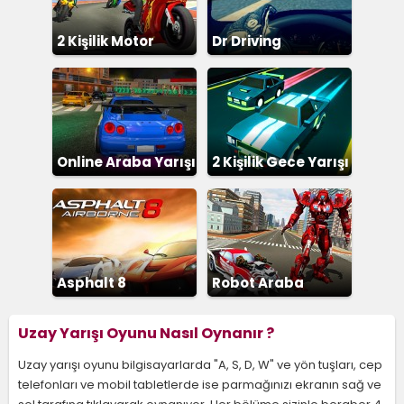
2 Kişilik Motor
Dr Driving
Online Araba Yarışı
2 Kişilik Gece Yarışı
Asphalt 8
Robot Araba
Uzay Yarışı Oyunu Nasıl Oynanır ?
Uzay yarışı oyunu bilgisayarlarda "A, S, D, W" ve yön tuşları, cep
telefonları ve mobil tabletlerde ise parmağınızı ekranın sağ ve