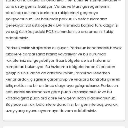
sol tarafına tıklayarak oynanıyor. Her bölüme sizinle beraber 4
tane uzay gemisi katılıyor. Venüs ve Mars gezegenlerinin
etrafında bulunan parkurda rakiplerinizi geçmeye
çalışıyorsunuz. Her bölümde parkuru 5 defa turlamanız
gerekiyor. Sol üst köşedeki LAP kısmında kaçıncı turu attığınızı
ve sağ üst köeşedeki POS kısmından ise sıralamanızı takip
edebilirsiniz.
Parkur keskin virajlardan oluşuyor. Parkurun kenarındaki beyaz
çizgilere çarparsanız hızınız yavaşlıyor ve bu durumda
rakipleriniz sizi geçebiliyor. Bazı bölgelerde ise hızlanma
rampaları bulunuyor. Bu hızlanma bölgelerinden üzerinden
geçip hızınızı daha da arttırabilirsiniz. Parkurda ilerlerken
kenarlardaki çizgilere çarpmayıp ve virajlara kontrollü girerek
bitiş noktasına bir an önce ulaşmaya çalışmalısınız. Parkusun
sonundaki sıralamanıza göre puan kazanıyorsunuz ve bu
kazandığınız puanlara göre yeni gemi satın alabiliyorsunuz.
Böylece sonraki bölümlere daha hızlı bir gemi ile başlayarak
uzay yarışı oyunu oynamaya devam edebilirsiniz.