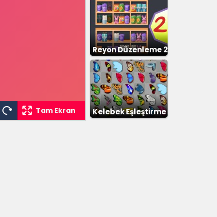
Reyon Düzenleme 2
Tam Ekran
Kelebek Eşleştirme
2