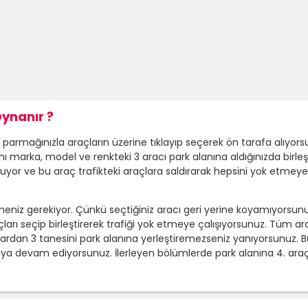
Oynanır ?
armağınızla araçların üzerine tıklayıp seçerek ön tarafa alıyors
Aynı marka, model ve renkteki 3 aracı park alanına aldığınızda bir
uyor ve bu araç trafikteki araçlara saldırarak hepsini yok etmeye 
eniz gerekiyor. Çünkü seçtiğiniz aracı geri yerine koyamıyorsunuz.
çları seçip birleştirerek trafiği yok etmeye çalışıyorsunuz. Tüm 
çlardan 3 tanesini park alanına yerleştiremezseniz yanıyorsunuz
evam ediyorsunuz. İlerleyen bölümlerde park alanına 4. araç için