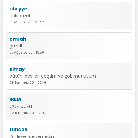
ulviyye
cok guzel
31 Ağustos 2011, 20:57
emrah
güzell
07 Ağustos 2011, 19:50
simay
bütün levelleri geçtim ve çok mutluyum
28 Temmuz 2011, 22:36
IREM
ÇOK GÜZEL
02 Temmuz 2011, 10:20
tuncay
2çi leveli geçemedim