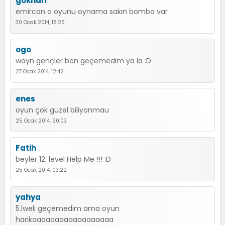
gökhan
emircan o oyunu oynama sakın bomba var
30 Ocak 2014, 18:26
ogo
woyn gençler ben geçemedim ya la :D
27 Ocak 2014, 12:42
enes
oyun çok güzel biliyonmau
25 Ocak 2014, 20:03
Fatih
beyler 12. level Help Me !!! :D
25 Ocak 2014, 03:22
yahya
5.lweli geçemedim ama oyun
harikaaaaaaaaaaaaaaaaaa