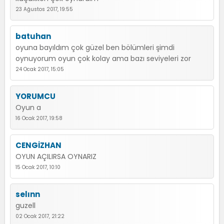
23 Ağustos 2017, 19:55
batuhan
oyuna bayıldım çok güzel ben bölümleri şimdi
oynuyorum oyun çok kolay ama bazı seviyeleri zor
24 Ocak 2017, 15:05
YORUMCU
Oyun a
16 Ocak 2017, 19:58
CENGİZHAN
OYUN AÇILIRSA OYNARIZ
15 Ocak 2017, 10:10
selınn
guzell
02 Ocak 2017, 21:22