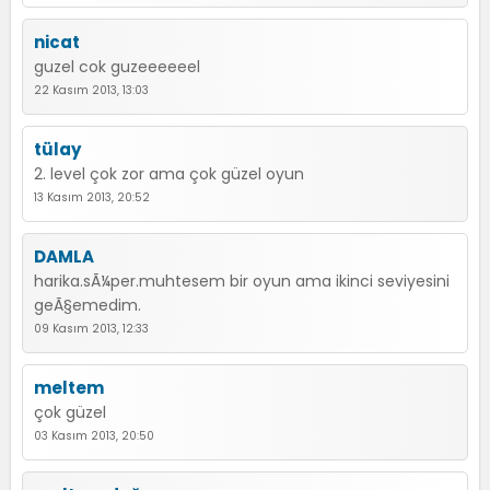
nicat
guzel cok guzeeeeeel
22 Kasım 2013, 13:03
tülay
2. level çok zor ama çok güzel oyun
13 Kasım 2013, 20:52
DAMLA
harika.sÃ¼per.muhtesem bir oyun ama ikinci seviyesini
geÃ§emedim.
09 Kasım 2013, 12:33
meltem
çok güzel
03 Kasım 2013, 20:50