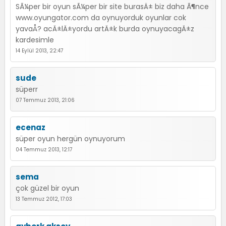
SÃ¼per bir oyun sÃ¼per bir site burasÄ± biz daha Ã¶nce
www.oyungator.com da oynuyorduk oyunlar cok
yavaÅ? acÄ±lÄ±yordu artÄ±k burda oynuyacagÄ±z
kardesimle
14 Eylül 2013, 22:47
sude
süperr
07 Temmuz 2013, 21:06
ecenaz
süper oyun hergün oynuyorum
04 Temmuz 2013, 12:17
sema
çok güzel bir oyun
13 Temmuz 2012, 17:03