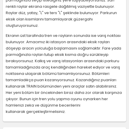
parmağınızla seçip istediğiniz yere taşıyabiliyorsunuz. Sarı
renkli raylar ekrana rasgele dağıtılmış vaziyette bulunuyor.
Raylar düz, yatay, "L" ve ters "L" şeklinde bulunuyor. Parkurun
eksik olan kısımlarını tamamlayarak güzergahı
oluşturuyorsunuz.
Ekranın üst tarafında tren ve rayların sonunda ise varış noktası
bulunuyor. Amacımız iki istasyon arasındaki eksik rayları
döşeyip aracın yolculuğa başlamasını sağlamaktır. Fare yada
parmağınızla rayları tutup eksik kısma doğru sürükleyip
bırakıyorsunuz. Kalkış ve varış istasyonları arasındaki parkuru
tamamladığınızda araç kendiliğinden hareket ediyor ve varış
noktasına ulaşarak bölümü tamamlıyorsunuz. Bölümleri
tamamladıkça puan kazanıyorsunuz. Kazandığınız puanları
kullanarak TRAIN bölümünden yeni araçlar satın alabilirsiniz.
Her yeni bölüm bir öncekinden biraz daha zor olarak karşınıza
çıkıyor. Bunun için tren yolu yapma oyunu oynarken her
hamlenizi zeka ve düşünme becerilerini
kullanarak gerçekleştirmelisiniz.