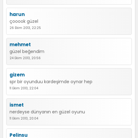
harun
çooook güzel
26 Ekim 2013, 22:25
mehmet
güzel beğendim
24 Ekim 2013, 20:56
gizem
spr bir oyunduu kardeşimde oynar hep
11 Ekim 2013, 22:04
ismet
nerdeyse dünyanın en güzel oyunu
11 Ekim 2013, 20:04
Pelinsu