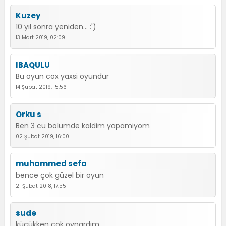
Kuzey
10 yıl sonra yeniden... :')
13 Mart 2019, 02:09
IBAQULU
Bu oyun cox yaxsi oyundur
14 Şubat 2019, 15:56
Orku s
Ben 3 cu bolumde kaldim yapamiyom
02 Şubat 2019, 16:00
muhammed sefa
bence çok güzel bir oyun
21 Şubat 2018, 17:55
sude
küçükken çok oynardım