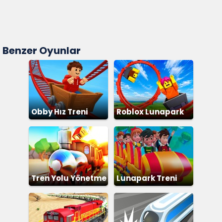
Benzer Oyunlar
Obby Hız Treni
Roblox Lunapark
Treni
Tren Yolu Yönetme
Lunapark Treni