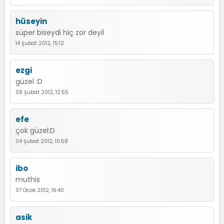
hüseyin
süper biseydi hiç zor deyil
14 Şubat 2012, 15:12
ezgi
güzel :D
08 Şubat 2012, 12:55
efe
çok güzel:D
04 Şubat 2012, 10:58
ibo
muthis
07 Ocak 2012, 16:40
asik