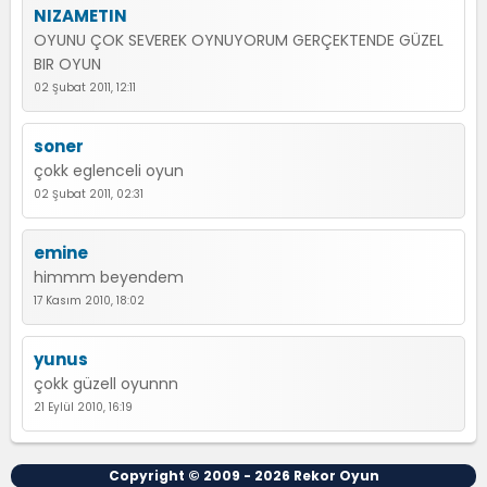
NIZAMETIN
OYUNU ÇOK SEVEREK OYNUYORUM GERÇEKTENDE GÜZEL
BIR OYUN
02 Şubat 2011, 12:11
soner
çokk eglenceli oyun
02 Şubat 2011, 02:31
emine
himmm beyendem
17 Kasım 2010, 18:02
yunus
çokk güzell oyunnn
21 Eylül 2010, 16:19
Copyright © 2009 - 2026
Rekor Oyun