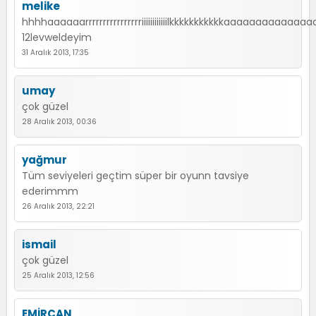
melike
hhhhaaaaaarrrrrrrrrrrrrrrriiiiiiiiiiiilkkkkkkkkkkkaaaaaaaaaaaaa
12levweldeyim
31 Aralık 2013, 17:35
umay
çok güzel
28 Aralık 2013, 00:36
yağmur
Tüm seviyeleri geçtim süper bir oyunn tavsiye
ederimmm
26 Aralık 2013, 22:21
ismail
çok güzel
25 Aralık 2013, 12:56
EMİRCAN