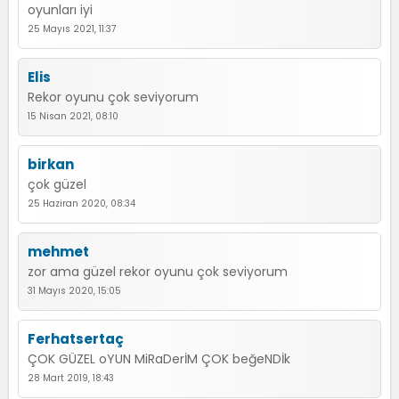
oyunları iyi
25 Mayıs 2021, 11:37
Elis
Rekor oyunu çok seviyorum
15 Nisan 2021, 08:10
birkan
çok güzel
25 Haziran 2020, 08:34
mehmet
zor ama güzel rekor oyunu çok seviyorum
31 Mayıs 2020, 15:05
Ferhatsertaç
ÇOK GÜZEL oYUN MiRaDerİM ÇOK beğeNDİk
28 Mart 2019, 18:43