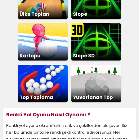
Ülke Topları
Slope
Kartopu
Slope 3D
Yuvarlama
Top Toplama
Yuvarlanan Top
Renkli Yol Oyunu Nasıl Oynanır ?
Renkli yol oyunu ekranı farklı renk ve şekillerden oluşuyor. Siz
her bölümde bir tane renkli şekli kontrol ediyorsunuz. Her