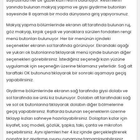
sayfasında her bir güzel kızın resmi bulunuyor. Resimlerin
yanında bulunan makyaj yapma ve giysi giydirme butonları
sayesinde 8 aşamalı bir moda dünyasına giriş yapıyorsunuz.
Makyaj yapma bölümlerinde ekranın alt tarafında bulunan ruj,
göz makyajı, kirpik çeşidi ve yanaklara sürülen fondaten rengi
menü butonları bulunuyor. Her bir menünün içindeki
seçenekler ekranın sol tarafında görünüyor. Ekrandaki aşağı
ve yukarı ok butonlarına tıklayarak menü içinde bulunan diğer
seçenekleri görebilirsiniz. İstediğiniz seçeneği kızın yüzüne
uygulamak için seçeneğin üzerine tıklamanız yeterlidir. Sağ alt
taraftaki OK butonuna tıklayarak bir sonraki aşamaya geçiş
yapabilirsiniz.
Giydirme bölümlerinde ekranın sağ tarafında giysi dolabı ve
sol tarafında ise ünlü kız bulunuyor. Dolabın alt tarafındaki sağ
ve sol ok butonlarına tıklayarak dolabın diğer bölmelerine
geçiş yapabilirsiniz. Raflarda bulunan seçeneklerin üzerine
tıklayıp kızları sahneye hazırlayabilirsiniz. Dolaptan kızlar için
kıyafet, saç modeli, gözlük, şapka, takı, çanta ve mikrofon
seçebilirsiniz. Aynı işlemleri her 4 kız içinde gerçekleştirerek
popstar kız giydirme oyunu oynamayı tamamlayabilirsiniz.