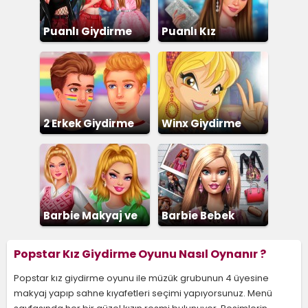
Puanlı Giydirme
Puanlı Kız
Giydirme
2 Erkek Giydirme
Winx Giydirme
Barbie Makyaj ve
Barbie Bebek
Giydirme
Giydirme
Popstar Kız Giydirme Oyunu Nasıl Oynanır ?
Popstar kız giydirme oyunu ile müzük grubunun 4 üyesine
makyaj yapıp sahne kıyafetleri seçimi yapıyorsunuz. Menü