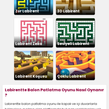
Zor Labirent
3D Labirent
Labirent Zeka
Seviyeli Labirent
Labirent Koşusu
Çoklu Labirent
Labirentte Balon Patlatma Oyunu Nasıl Oynanır
?
Labirentte balon patlatma oyunu ile kapalı ve içi duvarlarla