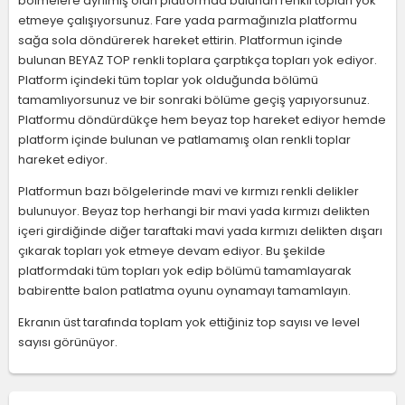
bölmelere ayrılmış olan platformda bulunan renkli topları yok
etmeye çalışıyorsunuz. Fare yada parmağınızla platformu
sağa sola döndürerek hareket ettirin. Platformun içinde
bulunan BEYAZ TOP renkli toplara çarptıkça topları yok ediyor.
Platform içindeki tüm toplar yok olduğunda bölümü
tamamlıyorsunuz ve bir sonraki bölüme geçiş yapıyorsunuz.
Platformu döndürdükçe hem beyaz top hareket ediyor hemde
platform içinde bulunan ve patlamamış olan renkli toplar
hareket ediyor.
Platformun bazı bölgelerinde mavi ve kırmızı renkli delikler
bulunuyor. Beyaz top herhangi bir mavi yada kırmızı delikten
içeri girdiğinde diğer taraftaki mavi yada kırmızı delikten dışarı
çıkarak topları yok etmeye devam ediyor. Bu şekilde
platformdaki tüm topları yok edip bölümü tamamlayarak
babirentte balon patlatma oyunu oynamayı tamamlayın.
Ekranın üst tarafında toplam yok ettiğiniz top sayısı ve level
sayısı görünüyor.