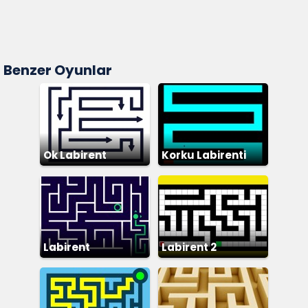
Benzer Oyunlar
Ok Labirent
Korku Labirenti
Bulmaca
Labirent
Labirent 2