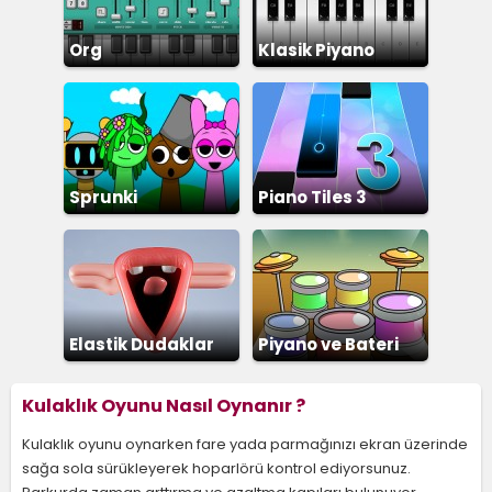
Org
Klasik Piyano
Sprunki
Piano Tiles 3
Elastik Dudaklar
Piyano ve Bateri
Çalma
Kulaklık Oyunu Nasıl Oynanır ?
Kulaklık oyunu oynarken fare yada parmağınızı ekran üzerinde
sağa sola sürükleyerek hoparlörü kontrol ediyorsunuz.