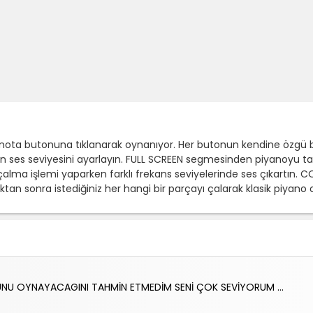
nota butonuna tıklanarak oynanıyor. Her butonun kendine özgü bir
n ses seviyesini ayarlayın. FULL SCREEN segmesinden piyanoyu ta
lma işlemi yaparken farklı frekans seviyelerinde ses çıkartın. C
ıktan sonra istediğiniz her hangi bir parçayı çalarak klasik piyano
NU OYNAYACAGINI TAHMİN ETMEDİM SENİ ÇOK SEVİYORUM ...