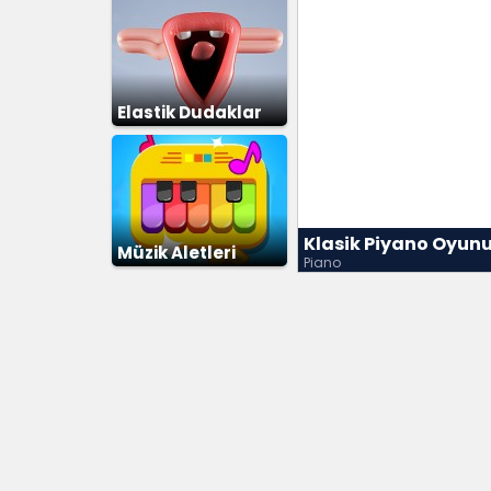
Elastik Dudaklar
Klasik Piyano Oyun
Müzik Aletleri
Piano