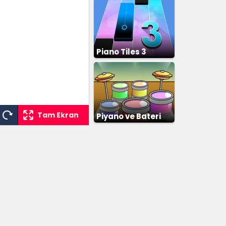
Piano Tiles 3
Tam Ekran
Piyano ve Bateri
Çalma