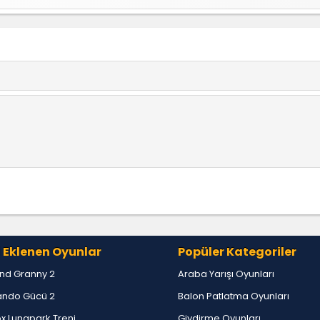
kemmel bir oyun
ano çalmak istiyorum çok güzelll,
 Eklenen Oyunlar
Popüler Kategoriler
nd Granny 2
Araba Yarışı Oyunları
ndo Gücü 2
Balon Patlatma Oyunları
x Lunapark Treni
Giydirme Oyunları