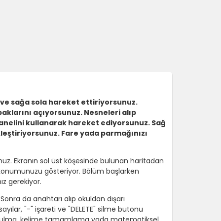
i ve sağa sola hareket ettiriyorsunuz.
aklarını açıyorsunuz. Nesneleri alıp
 panelini kullanarak hareket ediyorsunuz. Sağ
leştiriyorsunuz. Fare yada parmağınızı
unuz. Ekranın sol üst köşesinde bulunan haritadan
in konumunuzu gösteriyor. Bölüm başlarken
z gerekiyor.
Sonra da anahtarı alıp okuldan dışarı
ayılar, "-" işareti ve "DELETE" silme butonu
renk bulma, kelime tamamlama yada matematiksel