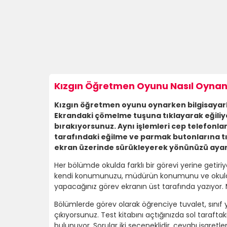
Kızgın Öğretmen Oyunu Nasıl Oynanı
Kızgın öğretmen oyunu oynarken bilgisayarlard
Ekrandaki çömelme tuşuna tıklayarak eğiliyo
bırakıyorsunuz. Aynı işlemleri cep telefonla
tarafındaki eğilme ve parmak butonlarına t
ekran üzerinde sürükleyerek yönünüzü ayarla
Her bölümde okulda farklı bir görevi yerine getir
kendi konumunuzu, müdürün konumunu ve okuldaki s
yapacağınız görev ekranın üst tarafında yazıyor
Bölümlerde görev olarak öğrenciye tuvalet, sınıf 
çıkıyorsunuz. Test kitabını açtığınızda sol tarafta
bulunuyor. Sorular iki seçeneklidir. cevabı işar