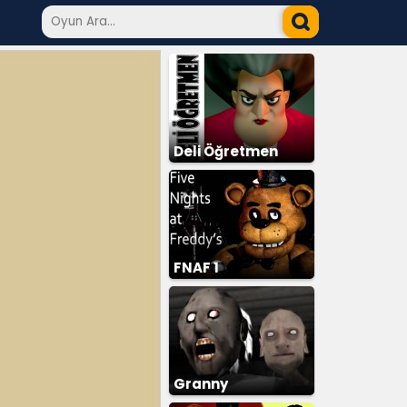
Deli Öğretmen
FNAF 1
Granny