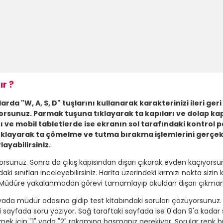
r ?
a "W, A, S, D" tuşlarını kullanarak karakterinizi ileri ger
rsunuz. Parmak tuşuna tıklayarak ta kapıları ve dolap kap
rı ve mobil tabletlerde ise ekranın sol tarafındaki kontrol
ıklayarak ta çömelme ve tutma bırakma işlemlerini gerçek
yabilirsiniz.
iyorsunuz. Sonra da çıkış kapısından dışarı çıkarak evden kaçıyors
ınıfları inceleyebilirsiniz. Harita üzerindeki kırmızı nokta siz
. Müdüre yakalanmadan görevi tamamlayıp okuldan dışarı çıkmanı
yada müdür odasına gidip test kitabındaki soruları çözüyorsunuz. 
ki sayfada soru yazıyor. Sağ taraftaki sayfada ise 0'dan 9'a kadar s
etlemek için "1" yada "2" rakamına basmanız gerekiyor. Sorular 