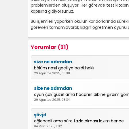
problemlerden oluşuyor. Her görevde test kitabınd
kapısına gidiyorsunuz.
Bu işlemleri yaparken okulun koridorlarında süre
görevleri tamamlayarak kızgın öğretmen oyunu o
Yorumlar (21)
size ne adımdan
bölüm nasıl geciliyo baldi haklı
29 Ağustos 2025, 08:38
size ne adımdan
oyun çok güzel ama hocanın dibine girdim görm
29 Ağustos 2025, 08:34
şövjd
eğlenceli ama süre fazla olması lazım bence
04 Mart 2025, 11:32