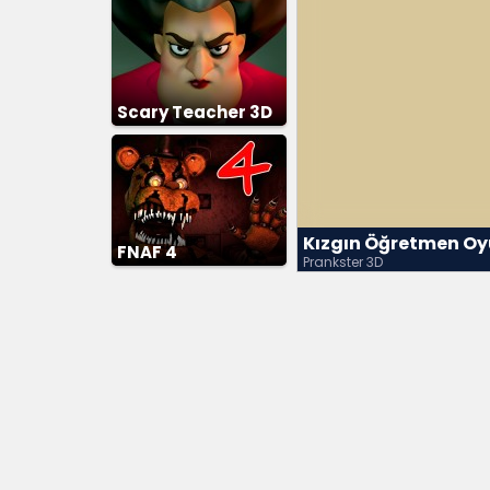
Scary Teacher 3D
Kızgın Öğretmen O
FNAF 4
Prankster 3D