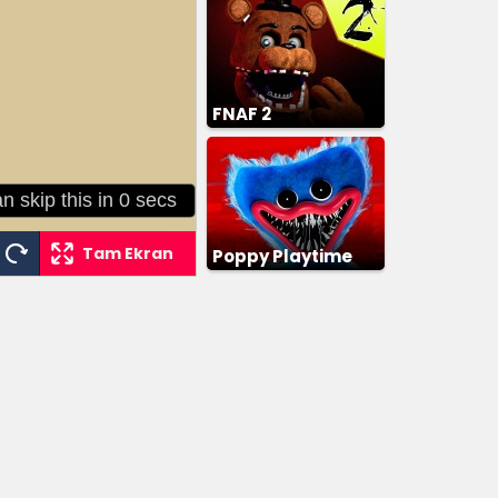
FNAF 2
Tam Ekran
Poppy Playtime