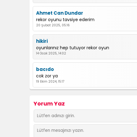
Ahmet Can Dundar
rekor oyunu tavsiye ederim
20 Şubat 2025, 05:16
hikiri
oyunlarınız hep tutuyor rekor oyun
14 Ocak 2025, 14:02
bacıdo
cok zor ya
19 Ekim 2024, 15:17
Feride
Yorum Yaz
basa parkurlarda eklense daha guzel olur benc
04 Eylül 2024, 12:44
ZEYNEP
BENIM YORUMUM BITANE YUTEBER OLMAK ISTIYOR