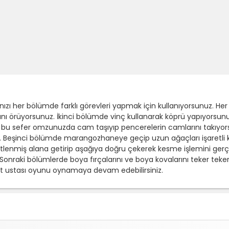
zı her bölümde farklı görevleri yapmak için kullanıyorsunuz. Her 
arını örüyorsunuz. İkinci bölümde vinç kullanarak köprü yapıyorsun
 bu sefer omzunuzda cam taşıyıp pencerelerin camlarını takıyo
 Beşinci bölümde marangozhaneye geçip uzun ağaçları işaretli kı
işaretlenmiş alana getirip aşağıya doğru çekerek kesme işlemini ger
aki bölümlerde boya fırçalarını ve boya kovalarını teker teker t
at ustası oyunu oynamaya devam edebilirsiniz.