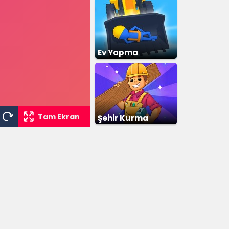
Ev Yapma
Tam Ekran
Şehir Kurma