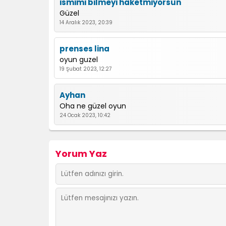
ismimi bilmeyi haketmiyorsun
Güzel
14 Aralık 2023, 20:39
prenses lina
oyun guzel
19 Şubat 2023, 12:27
Ayhan
Oha ne güzel oyun
24 Ocak 2023, 10:42
Yorum Yaz