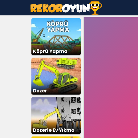
Köprü Yapma
Dozer
Dozerle Ev Yıkma