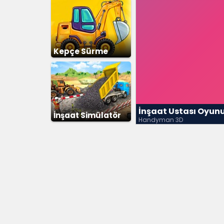
Kepçe Sürme
İnşaat Ustası Oyun
İnşaat Simülatör
Handyman 3D