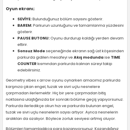
Oyun ekranı;
SEVİYE:
Bulunduğunuz bölüm sayısını gösterir.
BAREM:
Parkurun uzunluğunu ve tamamlanma yüzdesini
gösterir.
PAUSE BUTONU:
Oyunu durdurup kaldığı yerden devam
ettirir.
Sonsuz Mode
seçeneğinde ekranın sağ üst köşesinden
parkurda gidilen mesafeyi ve
Akış modunda
ise
TIME
COUNTER
kısmından parkurda kalınan süreyi takip
edebilirsiniz.
Geometry vibes x arrow oyunu oynarken amacımız parkurda
karşınıza çıkan engel, tuzak ve sivri uçlu nesnelere
çarpmadan ilerlemektir. Hiç bir yere çarpmadan bitiş
noktasına ulaştığınızda bir sonraki bölüme geçiş yapıyorsunuz.
Parkurda ilerledikçe okun hızı ve parkurda bulunan engel,
tuzak ve sivri uçlu nesnelerin sayısı artıyor. Ayrıca nesnelerin
aralıkları da azalıyor. Böylece zorluk seviyesi artmış oluyor.
Bölümleri tamamladıkça para kazanıyorsunuz. Kazandığınız