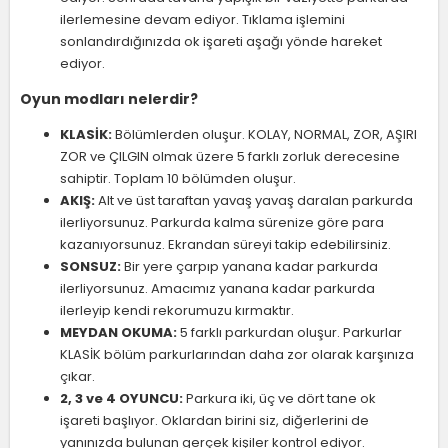
ilerlemesine devam ediyor. Tıklama işlemini
sonlandırdığınızda ok işareti aşağı yönde hareket
ediyor.
Oyun modları nelerdir?
KLASİK:
Bölümlerden oluşur. KOLAY, NORMAL, ZOR, AŞIRI
ZOR ve ÇILGIN olmak üzere 5 farklı zorluk derecesine
sahiptir. Toplam 10 bölümden oluşur.
AKIŞ:
Alt ve üst taraftan yavaş yavaş daralan parkurda
ilerliyorsunuz. Parkurda kalma sürenize göre para
kazanıyorsunuz. Ekrandan süreyi takip edebilirsiniz.
SONSUZ:
Bir yere çarpıp yanana kadar parkurda
ilerliyorsunuz. Amacımız yanana kadar parkurda
ilerleyip kendi rekorumuzu kırmaktır.
MEYDAN OKUMA:
5 farklı parkurdan oluşur. Parkurlar
KLASİK bölüm parkurlarından daha zor olarak karşınıza
çıkar.
2, 3 ve 4 OYUNCU:
Parkura iki, üç ve dört tane ok
işareti başlıyor. Oklardan birini siz, diğerlerini de
yanınızda bulunan gerçek kişiler kontrol ediyor.