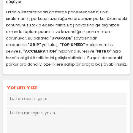
düşüyor.
Ekranın üst tarafındaki gösterge panellerinden hızınızı,
sıralamanızı, parkurun uzunluğu ve aracınızın parkur üzerindeki
konumunuzu takip edebilirsiniz. Bitiş noktasına geldiğinizde
ekranda toplam puanınız ve kazandığınız para miktarı
görünüyor. Bu parayla
"UPGRADE"
sayfasından
arabanızın
"GRIP"
yol tutuş,
"TOP SPEED"
maksimum hız
seviyesi,
"ACCELERATION"
hızlanma süresi ve
"NITRO"
nitro
hız süresi gibi özelliklerini geliştirebilirsiniz. Bu şekilde sonraki
parkurlara daha iyi özelliklere sahip bir araçla başlayabilirsiniz.
Yorum Yaz