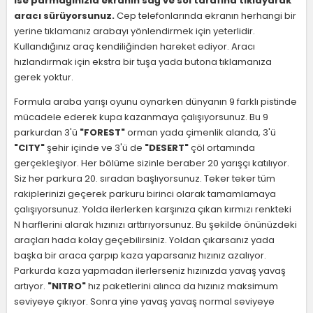
ise parmağınızla ekranın sağ ve sol tarafına tıklayarak
aracı sürüyorsunuz.
Cep telefonlarında ekranın herhangi bir
yerine tıklamanız arabayı yönlendirmek için yeterlidir.
Kullandığınız araç kendiliğinden hareket ediyor. Aracı
hızlandırmak için ekstra bir tuşa yada butona tıklamanıza
gerek yoktur.
Formula araba yarışı oyunu oynarken dünyanın 9 farklı pistinde
mücadele ederek kupa kazanmaya çalışıyorsunuz. Bu 9
parkurdan 3'ü
"FOREST"
orman yada çimenlik alanda, 3'ü
"CITY"
şehir içinde ve 3'ü de
"DESERT"
çöl ortamında
gerçekleşiyor. Her bölüme sizinle beraber 20 yarışçı katılıyor.
Siz her parkura 20. sıradan başlıyorsunuz. Teker teker tüm
rakiplerinizi geçerek parkuru birinci olarak tamamlamaya
çalışıyorsunuz. Yolda ilerlerken karşınıza çıkan kırmızı renkteki
N harflerini alarak hızınızı arttırıyorsunuz. Bu şekilde önünüzdeki
araçları hada kolay geçebilirsiniz. Yoldan çıkarsanız yada
başka bir araca çarpıp kaza yaparsanız hızınız azalıyor.
Parkurda kaza yapmadan ilerlerseniz hızınızda yavaş yavaş
artıyor.
"NITRO"
hız paketlerini alınca da hızınız maksimum
seviyeye çıkıyor. Sonra yine yavaş yavaş normal seviyeye