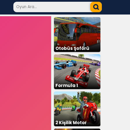
Otobüs Şoförü
Simülatör
Formula 1
2 Kişilik Motor