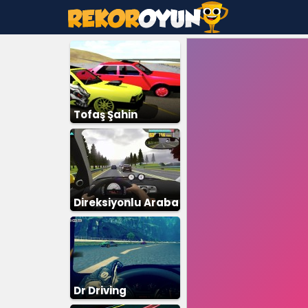
Tofaş Şahin
Direksiyonlu Araba
Yarışı
Dr Driving