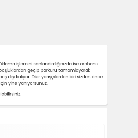
Tıklama işlemini sonlandırdığınızda ise arabanız
daki boşluklardan geçip parkuru tamamlayarak
ş dışı kalıyor. Dier yarışçılardan biri sizden önce
için yine yanıyorsunuz.
bilirsiniz.