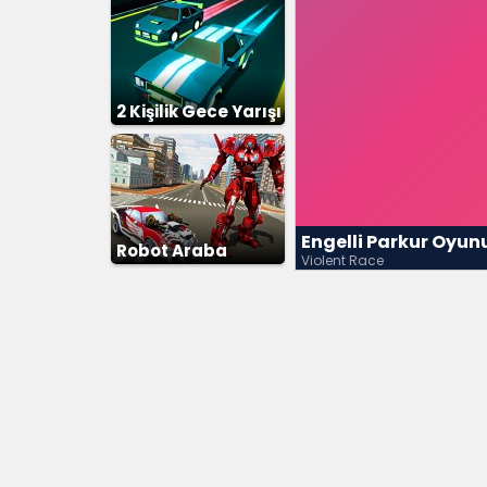
2 Kişilik Gece Yarışı
Engelli Parkur Oyun
Robot Araba
Violent Race