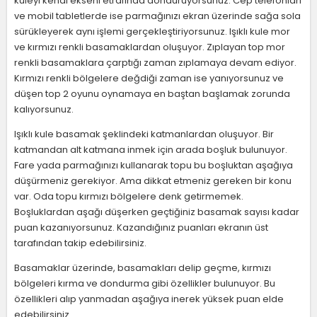
kuleyi kendi ekseni etrafında döndürüyorsunuz. Cep telefonları
ve mobil tabletlerde ise parmağınızı ekran üzerinde sağa sola
sürükleyerek aynı işlemi gerçekleştiriyorsunuz. Işıklı kule mor
ve kırmızı renkli basamaklardan oluşuyor. Zıplayan top mor
renkli basamaklara çarptığı zaman zıplamaya devam ediyor.
Kırmızı renkli bölgelere değdiği zaman ise yanıyorsunuz ve
düşen top 2 oyunu oynamaya en baştan başlamak zorunda
kalıyorsunuz.
Işıklı kule basamak şeklindeki katmanlardan oluşuyor. Bir
katmandan alt katmana inmek için arada boşluk bulunuyor.
Fare yada parmağınızı kullanarak topu bu boşluktan aşağıya
düşürmeniz gerekiyor. Ama dikkat etmeniz gereken bir konu
var. Oda topu kırmızı bölgelere denk getirmemek.
Boşluklardan aşağı düşerken geçtiğiniz basamak sayısı kadar
puan kazanıyorsunuz. Kazandığınız puanları ekranın üst
tarafından takip edebilirsiniz.
Basamaklar üzerinde, basamakları delip geçme, kırmızı
bölgeleri kırma ve dondurma gibi özellikler bulunuyor. Bu
özellikleri alıp yanmadan aşağıya inerek yüksek puan elde
edebilirsiniz.