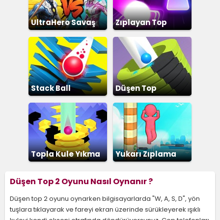
UltraHero Savaş
Zıplayan Top
Stack Ball
Düşen Top
Topla Kule Yıkma
Yukarı Zıplama
Yarışı
Düşen Top 2 Oyunu Nasıl Oynanır ?
Düşen top 2 oyunu oynarken bilgisayarlarda "W, A, S, D", yön
tuşlara tıklayarak ve fareyi ekran üzerinde sürükleyerek ışıklı