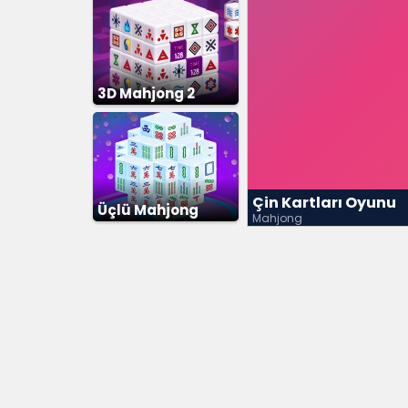
3D Mahjong 2
Çin Kartları Oyunu
Üçlü Mahjong
Mahjong