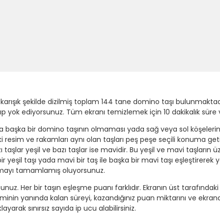
rışık şekilde dizilmiş toplam 144 tane domino taşı bulunmaktadır. B
ıp yok ediyorsunuz. Tüm ekranı temizlemek için 10 dakikalık süre ve
afında başka bir domino taşının olmaması yada sağ veya sol köşeleri
 resim ve rakamları aynı olan taşları peş peşe seçili konuma getir
ı taşlar yeşil ve bazı taşlar ise mavidir. Bu yeşil ve mavi taşların
 bir yeşil taşı yada mavi bir taş ile başka bir mavi taşı eşleştirere
ynamayı tamamlamış oluyorsunuz.
unuz. Her bir taşın eşleşme puanı farklıdır. Ekranın üst tarafındak
inin yanında kalan süreyi, kazandığınız puan miktarını ve ekrand
ayarak sınırsız sayıda ip ucu alabilirsiniz.