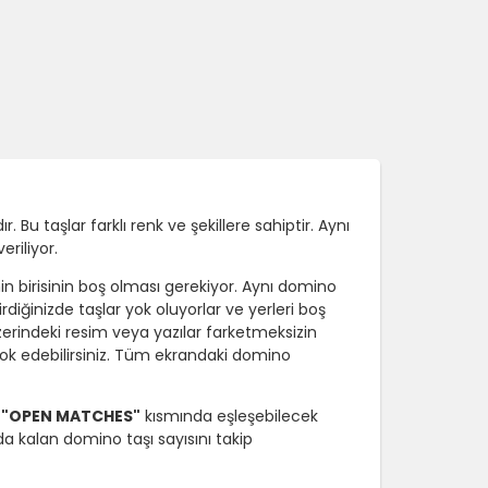
u taşlar farklı renk ve şekillere sahiptir. Aynı
riliyor.
nin birisinin boş olması gerekiyor. Aynı domino
diğinizde taşlar yok oluyorlar ve yerleri boş
 üzerindeki resim veya yazılar farketmeksizin
k yok edebilirsiniz. Tüm ekrandaki domino
i
"OPEN MATCHES"
kısmında eşleşebilecek
a kalan domino taşı sayısını takip