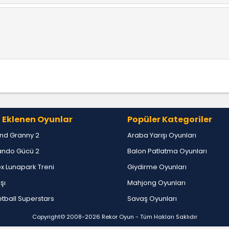
 Eklenen Oyunlar
Popüler Kategoriler
nd Granny 2
Araba Yarışı Oyunları
ndo Gücü 2
Balon Patlatma Oyunları
x Lunapark Treni
Giydirme Oyunları
ışı
Mahjong Oyunları
tball Superstars
Savaş Oyunları
Copyright© 2008-2026
Rekor Oyun
- Tüm Hakları Saklıdır