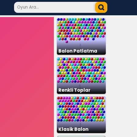
Balon Patlatma
Renkli Toplar
Klasik Balon
Patlatma