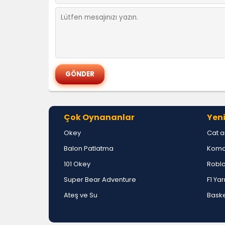
Çok Oynananlar
Yeni
Okey
Cat a
Balon Patlatma
Koma
101 Okey
Roblo
Super Bear Adventure
F1 Yar
Ateş ve Su
Baske