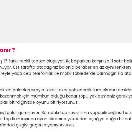
anır ?
 farklı renkli toptan oluşuyor. İlk başlarken karşınıza 11 satır hal
unuyor. Üst tarafta atacağınız balonla beraber en az aynı renkten
fareyle yada cep telefonları ile mobil tabletlerde parmağınızla 
renkten balonları sırayla teker teker yok ederek tüm ekranı temizl
kazanmak için mümkün olduğu kadar topu yok etmeniz gerekiyor
rı bitirdiğinizde oyunu bitiriyorsunuz.
miş toplar görünüyor. Buradaki top sayısı sizin yapabileceğiniz hat
gri top kalmayınca oyun ekranına yukarıdan aşağıya doğru bir satır 
arafındaki çizgiyi geçerse yanıyorsunuz.