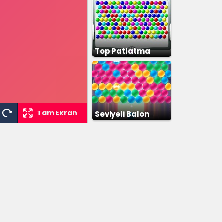
Top Patlatma
Tam Ekran
Seviyeli Balon
Patlatma