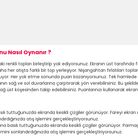
u Nasıl Oynanır ?
enkli topları birleştirip yok ediyorsunuz. Ekranın üst tarafında fa
her atışta farklı bir top yerleşiyor. Nişangahtan fırlatılan toplar, 
 oluyor. Her yok etme sonunda puan kazanıyorsunuz. Tek hamlede 
ın sağ ve sol duvarlarına çarptırarak yön verebilirsiniz. Bu şekild
ğ üst köşesinden takip edebilirsiniz. Puanlarınızı kullanarak ekranın a
ılı tuttuğunuzda ekranda kesikli çizgiler görünüyor. Fareyi ekra
dırdığınızda atış işlemini gerçekleştiriyorsunuz.
na basılı tuttuğunuzda ekranda kesikli çizgiler görünüyor. Parma
mini sonlandırdığınızda atış işlemini gerçekleştiriyorsunuz.