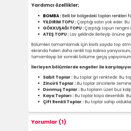
Yardımcı özellikler;
BOMBA :
Belli bir bölgedeki topları renkleri
YILDIRIM TOPU :
Çarptığı satırı yok eder. Bu 
GÖKKUŞAĞI TOPU :
Çarptığı topun rengini 
ATEŞ TOPU :
Lav şeklinde ilerleyip önüne gel
Bölümleri tamamlamak için kısıtlı sayıda top atma h
ekranda halen daha renkli top kalırsa yanıyorsu
tamamlayıp bir sonraki bölüme geçiş yapıyorsunu
İlerleyen bölümlerde engeller ile karşılaşıyor
Sabit Toplar :
Bu toplar gri renktedir. Bu to
Zincirli Toplar :
Bu toplar zincirlerle zemine 
Donmuş Toplar :
Bu topların üzeri buz kalıp
Kaya Topları :
Bu toplar kaya desenlidir. Bu
Çift Renkli Toplar :
Bu toplar sahip olduklar
Yorumlar (1)