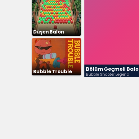
Düşen Balon
Patlatma
Bölüm Geçmeli Bal
Bubble Trouble
Bubble Shooter Legend