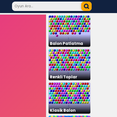
Balon Patlatma
Renkli Toplar
Klasik Balon
Patlatma