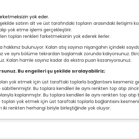
 farketmeksizin yok eder.
şekilde satırın alt ve üst tarafındaki topların arasındaki iletişimi 
alıp yok etme işlemi gerçekleştirir.
en topları renkleri farketmeksinin yok ederek ilerler.
akkınız bulunuyor. Kalan atış sayınızı nişangahın içindeki sayıdan t
nuz ve aynı bölüme tekrardan başlamak zorunda kalıyorsunuz. Ekr
z. Kalan hamle sayınız kadar da ekstra puan kazanıyorsunuz.
sunuz. Bu engelleri şu şekilde sıralayabiliriz;
pları yok etmek için üst taraftaki toplarla bağlantısını kesmeniz g
sabitlenmiştir. Bu toplara kendileri ile aynı renkten top atıp zincir
larıyla kaplanmıştır. Bu toplara kendileri ile aynı renkten top atıp 
 topları yok etmek için üst taraftaki toplarla bağlantısını kesmeni
ı iki renkten herhangi biriyle birleştiğinde yok oluyor.