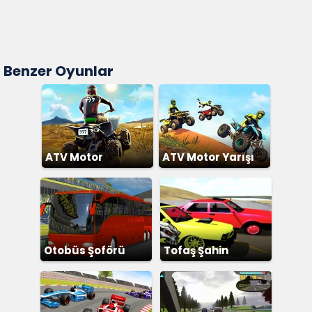
Benzer Oyunlar
ATV Motor
ATV Motor Yarışı
Otobüs Şoförü
Tofaş Şahin
Simülatör