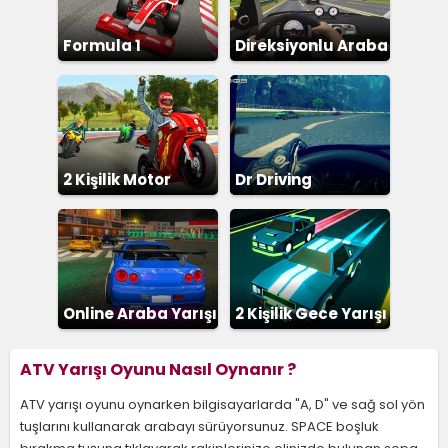
Formula 1
Direksiyonlu Araba
Yarışı
2 Kişilik Motor
Dr Driving
Online Araba Yarışı
2 Kişilik Gece Yarışı
ATV Yarışı Oyunu Nasıl Oynanır ?
ATV yarışı oyunu oynarken bilgisayarlarda "A, D" ve sağ sol yön
tuşlarını kullanarak arabayı sürüyorsunuz. SPACE boşluk