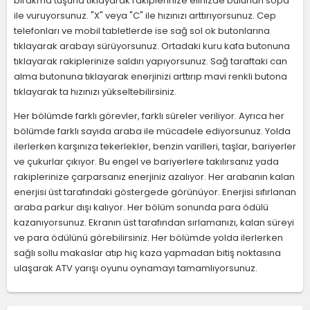
bırakma tuşuna tıklayarak rakiplerinize elinizde bulunan sopa
ile vuruyorsunuz. "X" veya "C" ile hızınızı arttırıyorsunuz. Cep
telefonları ve mobil tabletlerde ise sağ sol ok butonlarına
tıklayarak arabayı sürüyorsunuz. Ortadaki kuru kafa butonuna
tıklayarak rakiplerinize saldırı yapıyorsunuz. Sağ taraftaki can
alma butonuna tıklayarak enerjinizi arttırıp mavi renkli butona
tıklayarak ta hızınızı yükseltebilirsiniz.
Her bölümde farklı görevler, farklı süreler veriliyor. Ayrıca her
bölümde farklı sayıda araba ile mücadele ediyorsunuz. Yolda
ilerlerken karşınıza tekerlekler, benzin varilleri, taşlar, bariyerler
ve çukurlar çıkıyor. Bu engel ve bariyerlere takılırsanız yada
rakiplerinize çarparsanız enerjiniz azalıyor. Her arabanın kalan
enerjisi üst tarafındaki göstergede görünüyor. Enerjisi sıfırlanan
araba parkur dışı kalıyor. Her bölüm sonunda para ödülü
kazanıyorsunuz. Ekranın üst tarafından sırlamanızı, kalan süreyi
ve para ödülünü görebilirsiniz. Her bölümde yolda ilerlerken
sağlı sollu makaslar atıp hiç kaza yapmadan bitiş noktasına
ulaşarak ATV yarışı oyunu oynamayı tamamlıyorsunuz.