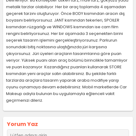
belirleniyor. Bu konseptler askeri tarz, mavi tarz, gökyüzü yada
metalik tarzlar olabiliyor. Her bir araç toplamda 4 aşamadan
geçerek tarzını oluşturuyor. Önce BODY kısmından aracın dış
boyasını belirliyorsunuz. JANT kısmından tekerleri, SPOILER
kısmından rüzgarlığı ve WINDOWS kısmından ise cam film
rengini belirliyorsunuz. Her bir aşamada 3 seçenekten birini
seçerek tasarım işlemini gerçekleştiriyorsunuz. Parkurun
sonundaki bitiş noktasına ulaştığınızda jüri karşısına
çıkıyorsunuz. Jüri üyeleri araçların tasarımlarına göre puan
veriyor. Yüksek puanı alan araç bölümü birincilikle tamamlıyor
ve puan kazanıyor. Kazandığınız puanları kullanarak STORE
kısmından yeni araçlar satın alabilirsiniz. Bu şekilde farklı
tarzlarda araçlara tasarım yaparak araba modifiye yarışı
oyunu oynamaya devam edebilirsiniz. Mobil marketlerde Car
Makeup adıyla bulunan bu uygulamayla eğlenceli vakit
geçirmenizi dileriz.
Yorum Yaz