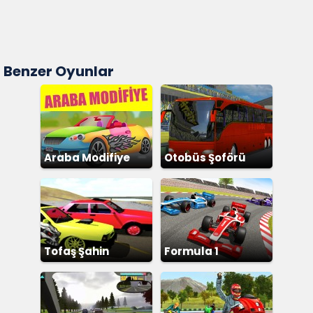
Benzer Oyunlar
Araba Modifiye
Otobüs Şoförü
Simülatör
Tofaş Şahin
Formula 1