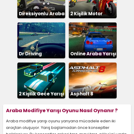
Direksiyonlu Araba
2 Kişilik Motor
Yarışı
Dr Driving
Online Araba Yarışı
2 Kişilik Gece Yarışı
Asphalt 8
Araba Modifiye Yarışı Oyunu Nasıl Oynanır ?
Araba modifiye yarışı oyunu yanyana mücadele eden iki
araçtan oluşuyor. Yarış başlamadan önce konseptler